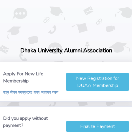
Dhaka University Alumni Association
Apply For New Life
New Registration for
Membership
DUAA Membership
নতুন জীবন সদস্যপদের জন্য আবেদন করুন
Did you apply without
payment?
Finalize Payment